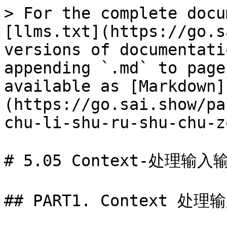
> For the complete docu
[llms.txt](https://go.s
versions of documentati
appending `.md` to page
available as [Markdown]
(https://go.sai.show/pa
chu-li-shu-ru-shu-chu-z
# 5.05 Context-处理输入
## PART1. Context 处理输